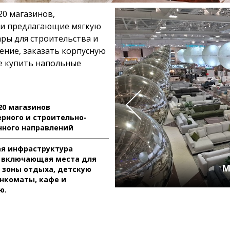
20 магазинов,
м и предлагающие мягкую
ары для строительства и
ение, заказать корпусную
же купить напольные
20 магазинов
рного и строительно-
чного направлений
ая инфраструктура
, включающая места для
М
 зоны отдыха, детскую
анкоматы, кафе и
ю.