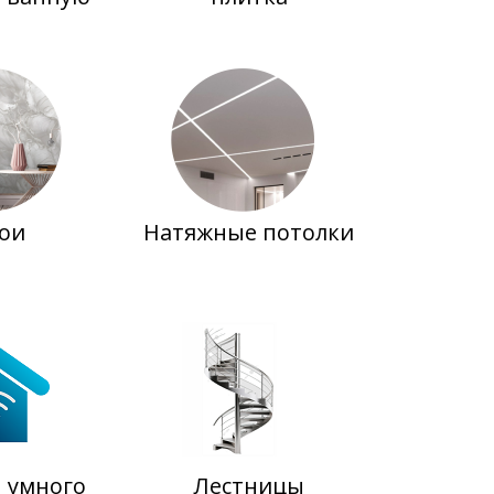
ои
Натяжные потолки
 умного
Лестницы