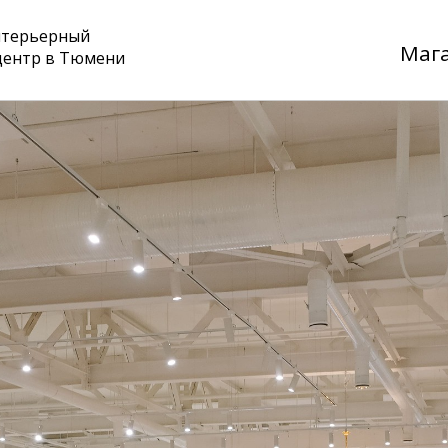
нтерьерный
Маг
центр в Тюмени