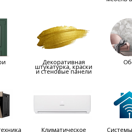
ри
Декоративная
Об
штукатурка, краски
и стеновые панели
техника
Климатическое
Системы