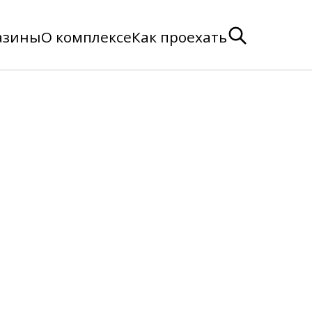
азины
О комплексе
Как проехать