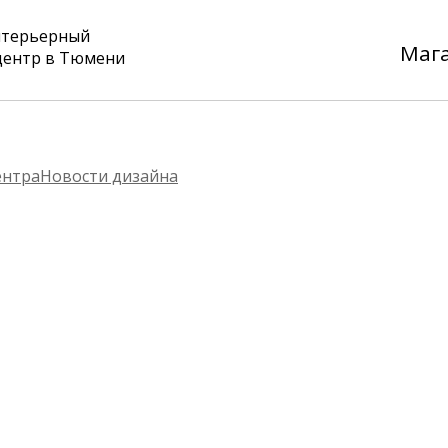
нтерьерный
Маг
центр в Тюмени
ентра
Новости дизайна