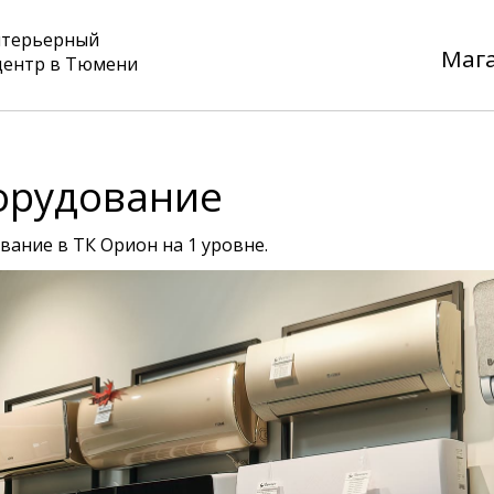
нтерьерный
Маг
центр в Тюмени
орудование
ание в ТК Орион на 1 уровне.