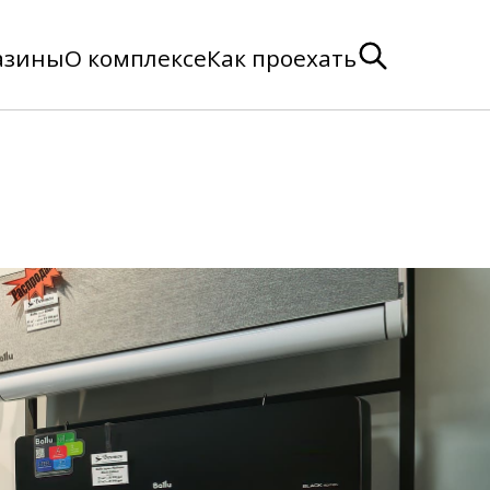
азины
О комплексе
Как проехать