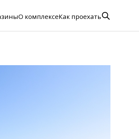
азины
О комплексе
Как проехать