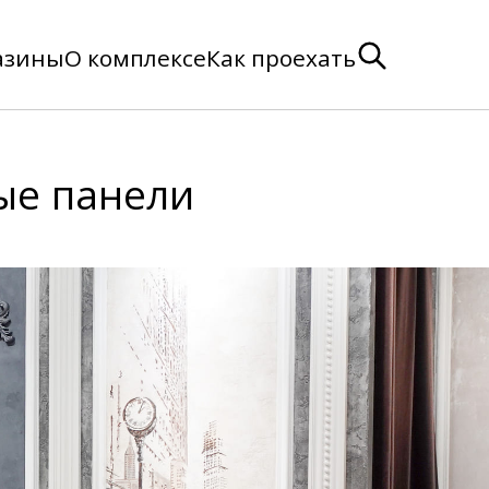
азины
О комплексе
Как проехать
ые панели