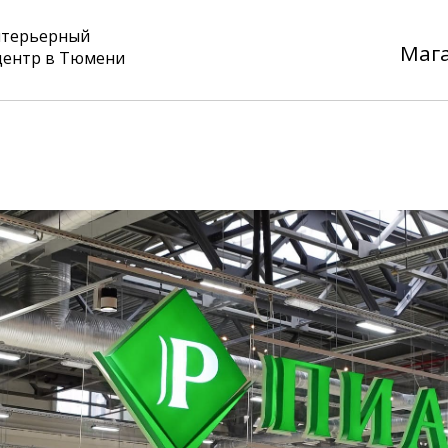
нтерьерный
Маг
центр в Тюмени